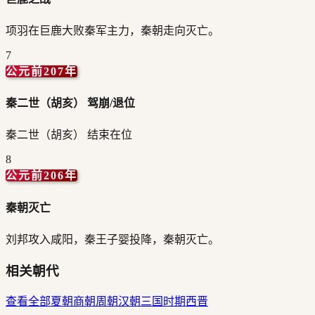
项羽在巨鹿大败秦军主力，秦朝走向灭亡。
7
公元前207年
秦二世（胡亥） 驾崩/退位
秦二世（胡亥） 结束在位
8
公元前206年
秦朝灭亡
刘邦攻入咸阳，秦王子婴投降，秦朝灭亡。
相关朝代
查看全部
夏朝
商朝
周朝
汉朝
三国时期
西晋