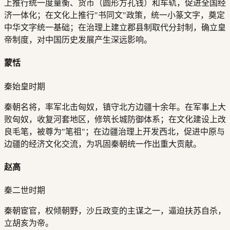
上推行统一度量衡、货币（圆形方孔钱）和车轨，促进全国经
济一体化；在文化上推行"书同文"政策，统一小篆文字，奠定
中华文字统一基础；在治理上建立郡县制取代分封制，确立皇
帝制度，对中国历史发展产生深远影响。
蒙恬
秦始皇时期
秦朝名将，率军北击匈奴，镇守北方边疆十余年。在军事上大
败匈奴，收复河套地区，修筑长城防御体系；在文化建设上改
良毛笔，被尊为"笔祖"；在边疆治理上开发西北，促进中原与
边疆的经济文化交流，为巩固秦朝统一作出重大贡献。
赵高
秦二世时期
秦朝宦官，权倾朝野，沙丘政变的主谋之一，逼迫扶苏自杀，
立胡亥为帝。