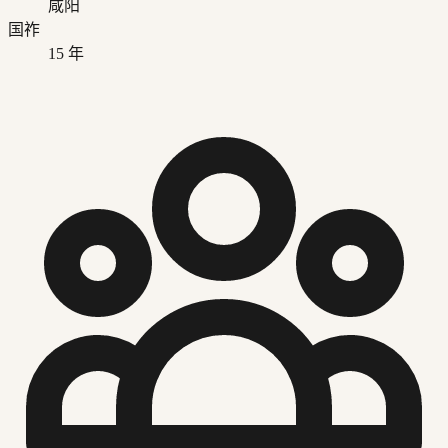
咸阳
国祚
15
年