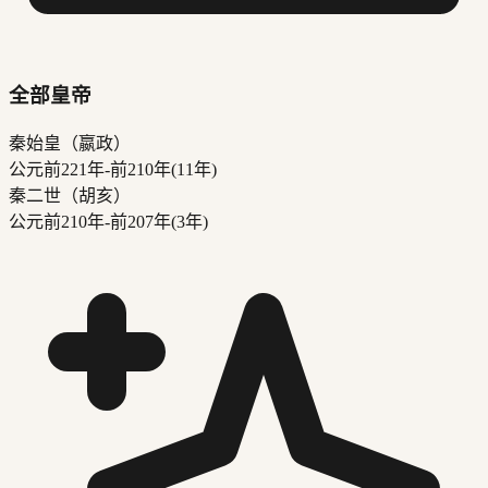
全部皇帝
秦始皇（嬴政）
公元前221年-前210年
(
11
年
)
秦二世（胡亥）
公元前210年-前207年
(
3
年
)