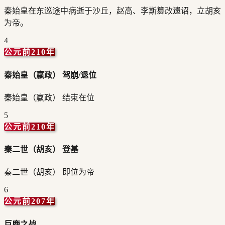
秦始皇在东巡途中病逝于沙丘，赵高、李斯篡改遗诏，立胡亥
为帝。
4
公元前210年
秦始皇（嬴政） 驾崩/退位
秦始皇（嬴政） 结束在位
5
公元前210年
秦二世（胡亥） 登基
秦二世（胡亥） 即位为帝
6
公元前207年
巨鹿之战